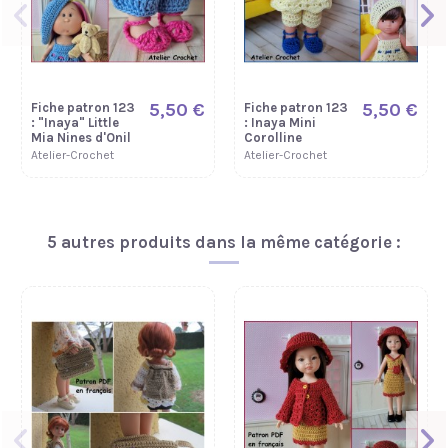
5,50 €
5,50 €
Fiche patron 123
Fiche patron 123
: "Inaya" Little
: Inaya Mini
Mia Nines d'Onil
Corolline
Atelier-Crochet
Atelier-Crochet
Nouveau
Nouveau
Nouveau
Nouveau
Nouveau
Nouveau
5 autres produits dans la même catégorie :