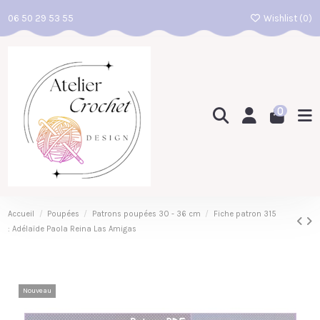
06 50 29 53 55
Wishlist (
0
)
0
Accueil
Poupées
Patrons poupées 30 - 36 cm
Fiche patron 315
: Adélaïde Paola Reina Las Amigas
Nouveau