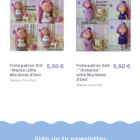
5,50 €
5,50 €
5,50 €
Fiche patron 287
Fiche patron 37 :
Fiche patron 259
: Soirée Chic
"Maillot" Mia
: Miss Pâques
Little Darling
Nines d'Onil
Little Darling
Atelier-Crochet
Atelier-Crochet
Atelier-Crochet
5,50 €
5,50 €
Fiche patron 314
Fiche patron 244
: Manon Little
: "Ormeline"
Mia Nines d'Onil
Little Mia Nines
d'Onil
Atelier-Crochet
Atelier-Crochet
Sign up to newsletter