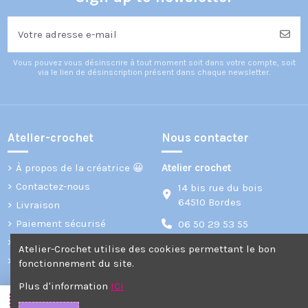
Vous pouvez vous désinscrire à tout moment soit dans votre compte, soit
via le lien de désinscription présent dans chaque newsletter.
Atelier-crochet
Nous contacter
À propos de la créatrice 😀
Atelier crochet
Contactez-nous
14 bis rue du bois
64510 Bordes
Livraison
Paiement sécurisé
06 50 29 53 55
Mentions légales
Atelier-Crochet utilise des cookies permettant le bon
Plan du site
atelier-crochet@laposte.net
fonctionnement du site.
Plus d'information
ICI