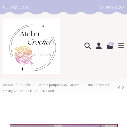
06 50 29 53 55
Wishlist (
0
)
0
Accueil
Poupées
Patrons poupées 30 - 36 cm
Fiche patron 135
: Merry Christmas Mia Nines d'Onil