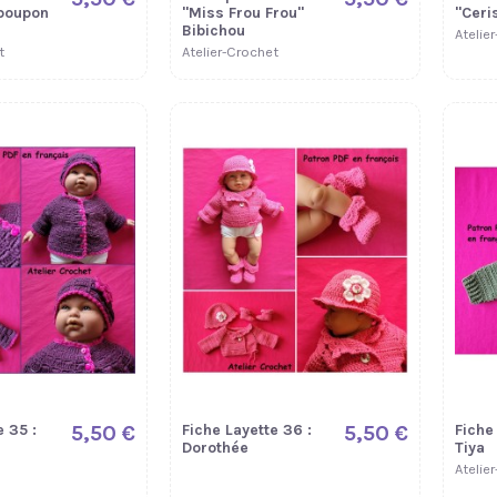
 poupon
"Miss Frou Frou"
"Ceri
Bibichou
Atelie
t
Atelier-Crochet
e 35 :
5,50 €
Fiche Layette 36 :
5,50 €
Fiche
Dorothée
Tiya
Atelie