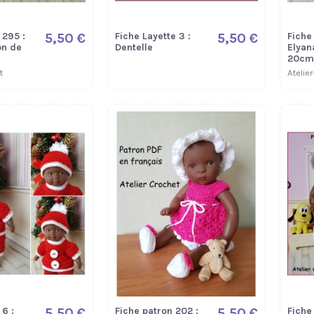
 295 :
5,50 €
Fiche Layette 3 :
5,50 €
Fiche
on de
Dentelle
Elyan
20cm
t
Atelie
 6 :
5,50 €
Fiche patron 202 :
5,50 €
Fiche 