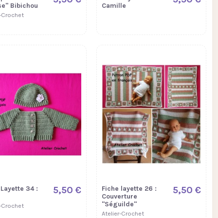
se" Bibichou
Camille
r-Crochet
 Layette 34 :
5,50 €
Fiche layette 26 :
5,50 €
Couverture
"Séguilde"
r-Crochet
Atelier-Crochet