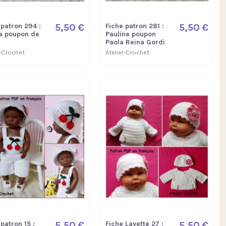
 patron 294 :
5,50 €
Fiche patron 281 :
5,50 €
a poupon de
Pauline poupon
Paola Reina Gordi
r-Crochet
Atelier-Crochet
patron 15 :
5,50 €
Fiche Layette 27 :
5,50 €