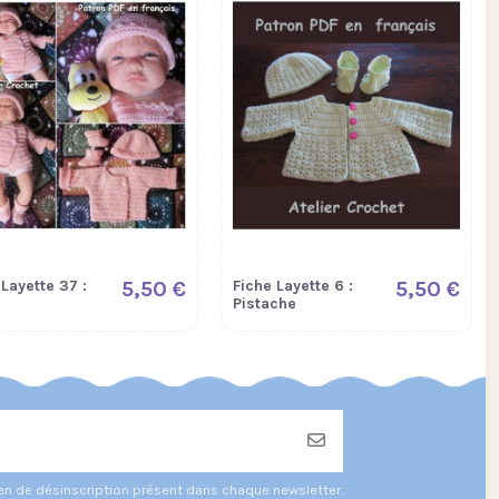
 Layette 37 :
5,50 €
Fiche Layette 6 :
5,50 €
Pistache
ien de désinscription présent dans chaque newsletter.