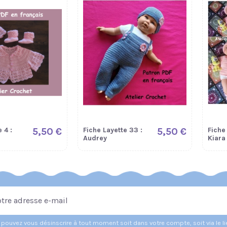
 4 :
5,50 €
Fiche Layette 33 :
5,50 €
Fiche
Audrey
Kiara
pouvez vous désinscrire à tout moment soit dans votre compte, soit via le l