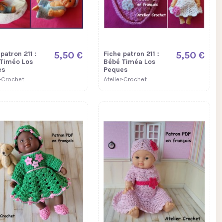
patron 211 :
5,50 €
Fiche patron 211 :
5,50 €
Timéo Los
Bébé Timéa Los
es
Peques
r-Crochet
Atelier-Crochet