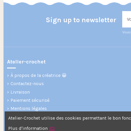
Sign up to newsletter
Vous 
Atelier-crochet
À propos de la créatrice 😀
Contactez-nous
Livraison
Paiement sécurisé
Mentions légales
Plan du site
Atelier-Crochet utilise des cookies permettant le bon fon
Plus d'information
ICI