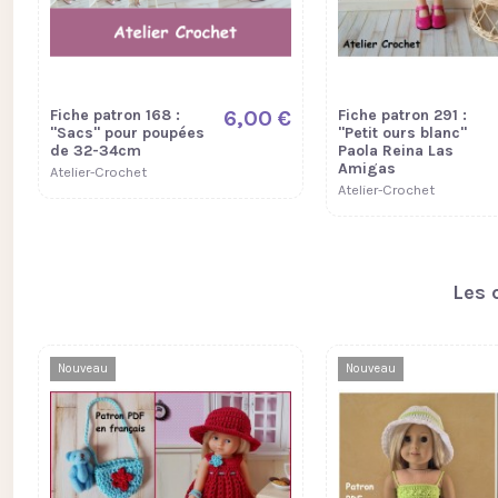
Fiche patron 77 :
5,50 €
Fiche patron 230 :
"Dalhia" Little Mia
Natalia Mini Corolline
Nines d'Onil
Atelier-Crochet
Atelier-Crochet
Fiche patron 168 :
6,00 €
Fiche patron 291 :
"Sacs" pour poupées
"Petit ours blanc"
de 32-34cm
Paola Reina Las
Amigas
Atelier-Crochet
Atelier-Crochet
Les 
Nouveau
Nouveau