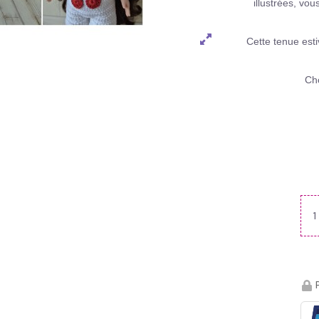
illustrées, vo
Cette tenue est
Cho
P