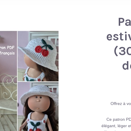
Pa
esti
(3
d
Offrez à v
Ce patron PD
élégant, léger e