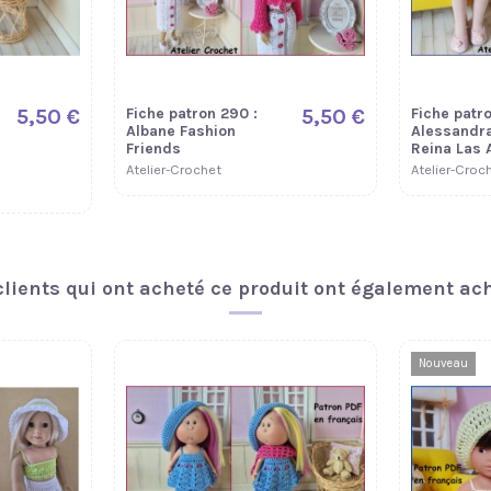
5,50 €
Patron crochet Barbie
5,50 €
« Marjolaine » – Robe
dos nu et chapeau au
crochet
Atelier-Crochet
5,50 €
Fiche patron 290 :
5,50 €
Fiche patro
Albane Fashion
Alessandra
Friends
Reina Las
Atelier-Crochet
Atelier-Croc
clients qui ont acheté ce produit ont également ach
Nouveau