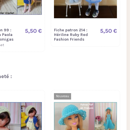
n 99 :
5,50 €
Fiche patron 214 :
5,50 €
 Paola
Hériline Ruby Red
 Amigas
Fashion Friends
het
eté :
Nouveau