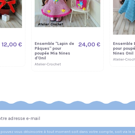
12,00 €
Ensemble "Lapin de
24,00 €
Ensemble 
Pâques" pour
pour poupé
poupée Mia Nines
Nines Onil
d'Onil
Atelier-Croc
Atelier-Crochet
pouvez vous désinscrire à tout moment soit dans votre compte, soit via le l