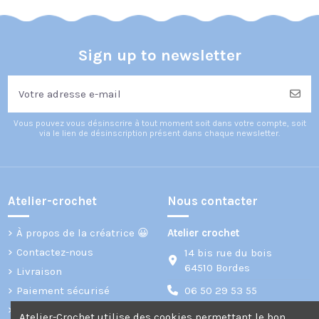
Sign up to newsletter
Vous pouvez vous désinscrire à tout moment soit dans votre compte, soit
via le lien de désinscription présent dans chaque newsletter.
28,00 €
15,00 €
26,00 €
Ensemble
Poupon Paola
Ensemble
Hippie Chic
Reina Los
Clémentine
pour poupée
Peques et ses
pour poupée
Barbie Curvy
accessoires en
Paola Reina
rose et blanc
Las Amigas
Atelier-Crochet
Atelier-Crochet
Atelier-crochet
Nous contacter
À propos de la créatrice 😀
Atelier crochet
Contactez-nous
14 bis rue du bois
64510 Bordes
Livraison
Paiement sécurisé
06 50 29 53 55
Mentions légales
Atelier-Crochet utilise des cookies permettant le bon