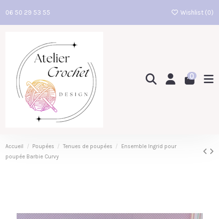
06 50 29 53 55
Wishlist (
0
)
0
Accueil
Poupées
Tenues de poupées
Ensemble Ingrid pour
poupée Barbie Curvy