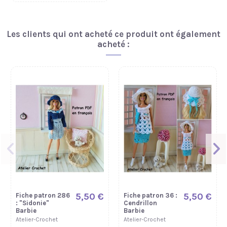
Nouveau
Les clients qui ont acheté ce produit ont également
acheté :
5,50 €
5,50 €
5,50 €
Fiche patron 297
Patron crochet
Fiche patron 214
: Eléane Barbie
Barbie «
: Hériline Barbie
Marjolaine » –
Curvy
Atelier-Crochet
Robe dos nu et
chapeau au
crochet
Atelier-Crochet
5,50 €
5,50 €
Fiche patron 286
Fiche patron 36 :
: "Sidonie"
Cendrillon
Barbie
Barbie
Atelier-Crochet
Atelier-Crochet