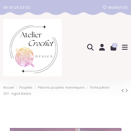
06 50 29 53 55
Wishlist (
0
)
0
Accueil
Poupées
Patrons poupées mannequins
Fiche patron
301 : Ingrid Barbie