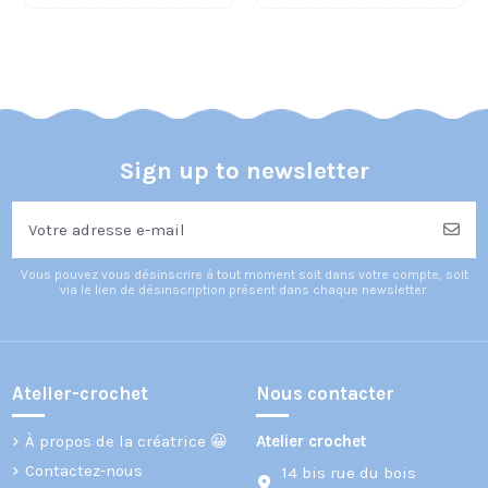
Sign up to newsletter
Vous pouvez vous désinscrire à tout moment soit dans votre compte, soit
via le lien de désinscription présent dans chaque newsletter.
5,50 €
5,50 €
5,50 €
5,50 €
5,50 €
5,50 €
5,50 €
5,50 €
Fiche patron 325
Fiche patron 15 :
Fiche patron 317
Fiche patron 304
Fiche patron 296
Fiche patron 305
Fiche patron 315
Fiche patron 280
: Elisa Barbie
Hiver Barbie
: Emilie Barbie
: Annabel Barbie
: Fleur de
: Myriam Barbie
: Adélaïde Barbie
: "Estelle" Barbie
Printemps
Atelier-Crochet
Atelier-Crochet
Atelier-Crochet
Atelier-Crochet
Atelier-Crochet
Atelier-Crochet
Atelier-Crochet
Barbie
Atelier-Crochet
Atelier-crochet
Nous contacter
À propos de la créatrice 😀
Atelier crochet
Contactez-nous
14 bis rue du bois