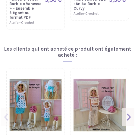
5,50 €
5,50 €
Barbie « Vanessa
: Anika Barbie
» – Ensemble
Curvy
élégant au
Atelier-Crochet
format PDF
Atelier-Crochet
Les clients qui ont acheté ce produit ont également
acheté :
5,50 €
5,50 €
5,50 €
Fiche patron 66 :
Fiche patron 277
Fiche patron 124
Primevère Barbie
: "Maduline"
: Tailleur Barbie
Barbie Curvy
Atelier-Crochet
Atelier-Crochet
Atelier-Crochet