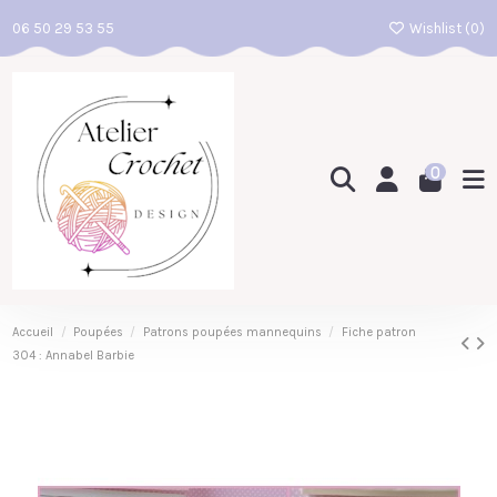
06 50 29 53 55
Wishlist (
0
)
0
Accueil
Poupées
Patrons poupées mannequins
Fiche patron
304 : Annabel Barbie