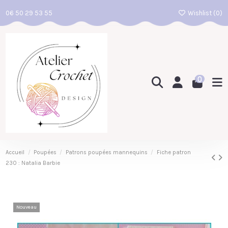
06 50 29 53 55
Wishlist (
0
)
0
Accueil
Poupées
Patrons poupées mannequins
Fiche patron
230 : Natalia Barbie
Nouveau