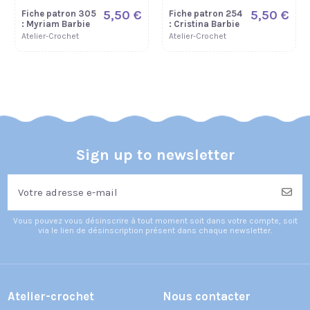
5,50 €
5,50 €
Fiche patron 305
Fiche patron 254
: Myriam Barbie
: Cristina Barbie
Atelier-Crochet
Atelier-Crochet
Sign up to newsletter
Vous pouvez vous désinscrire à tout moment soit dans votre compte, soit
via le lien de désinscription présent dans chaque newsletter.
5,50 €
5,50 €
5,50 €
Fiche patron 212
Fiche patron 236
Fiche patron 229
: Rosarianne
: Hortense Barbie
: Suzelle Barbie
Barbie
Atelier-Crochet
Atelier-Crochet
Atelier-Crochet
Atelier-crochet
Nous contacter