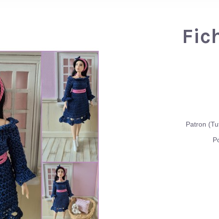
Fic
Patron (Tu
Po