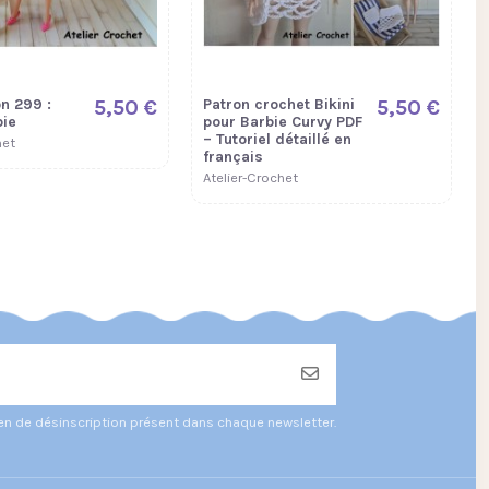
n 299 :
5,50 €
Patron crochet Bikini
5,50 €
ie
pour Barbie Curvy PDF
– Tutoriel détaillé en
het
français
Atelier-Crochet
ien de désinscription présent dans chaque newsletter.