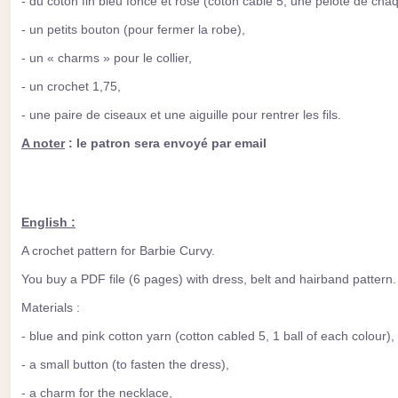
- du coton fin bleu foncé et rose (coton câblé 5, une pelote de cha
- un petits bouton (pour fermer la robe),
- un « charms » pour le collier,
- un crochet 1,75,
- une paire de ciseaux et une aiguille pour rentrer les fils.
A noter
: le patron sera envoyé par email
English :
A crochet pattern for Barbie Curvy.
You buy a PDF file (6 pages) with dress, belt and hairband pattern.
Materials :
- blue and pink cotton yarn (cotton cabled 5, 1 ball of each colour),
- a small button (to fasten the dress),
- a charm for the necklace,