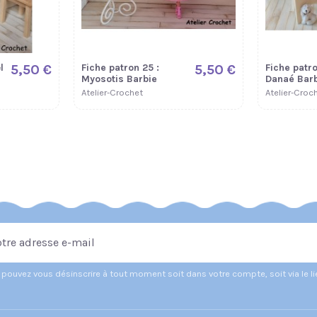
l
5,50 €
Fiche patron 25 :
5,50 €
Fiche patro
Myosotis Barbie
Danaé Barb
Atelier-Crochet
Atelier-Croc
pouvez vous désinscrire à tout moment soit dans votre compte, soit via le l