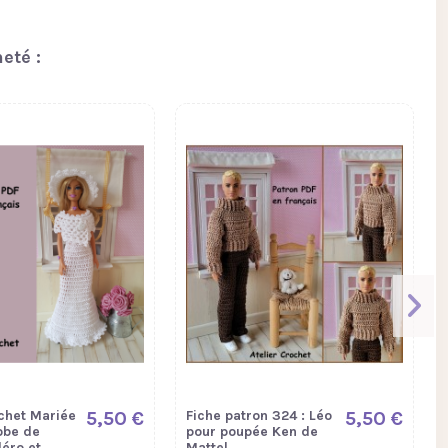
eté :
chet Mariée
5,50 €
Fiche patron 324 : Léo
5,50 €
obe de
pour poupée Ken de
léro et
Mattel