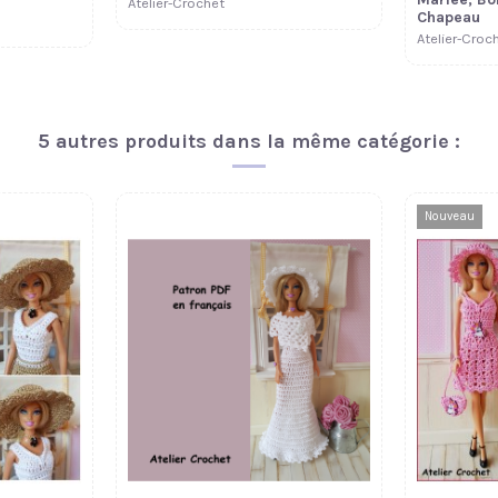
Atelier-Crochet
Chapeau
Atelier-Croc
5 autres produits dans la même catégorie :
Nouveau
7,00 €
Fiche patron 269 :
5,50 €
Démytille Barbie
Atelier-Crochet