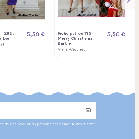
n 262 :
5,50 €
Fiche patron 135 :
5,50 €
arbie
Merry Christmas
Barbie
het
Atelier-Crochet
ien de désinscription présent dans chaque newsletter.