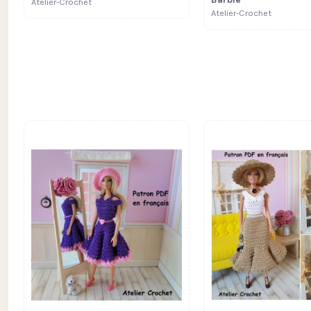
Atelier-Crochet
Atelier-Crochet
Fiche patron 214 :
5,50 €
Fiche patron 316 :
Hériline Barbie Curvy
Mirabella Mia Nines
Onil
Atelier-Crochet