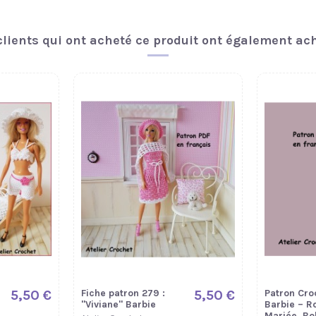
clients qui ont acheté ce produit ont également ach
5,50 €
Fiche patron 279 :
5,50 €
Patron Cro
"Viviane" Barbie
Barbie – R
Mariée, Bo