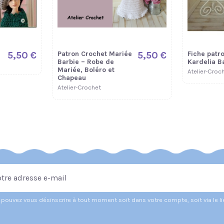
5,50 €
Patron Crochet Mariée
5,50 €
Fiche patro
Barbie – Robe de
Kardelia B
Mariée, Boléro et
Atelier-Croc
Chapeau
Atelier-Crochet
pouvez vous désinscrire à tout moment soit dans votre compte, soit via le l