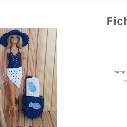
Fic
Patron 
Po