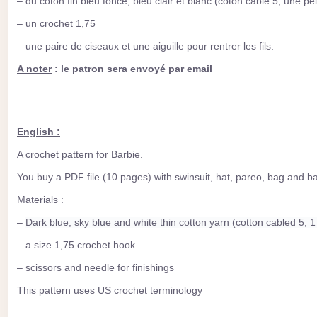
–
du coton fin bleu foncé, bleu clair et blanc (coton câblé 5, une 
– un crochet 1,75
– une paire de ciseaux et une aiguille pour rentrer les fils.
A noter
: le patron sera envoyé par email
English :
A crochet pattern for Barbie.
You buy a PDF file (10 pages) with swinsuit, hat, pareo, bag and 
Materials :
–
Dark blue, sky blue and white thin cotton yarn (cotton cabled 5, 1 
– a size 1,75 crochet hook
– scissors and needle for finishings
This pattern uses US crochet terminology