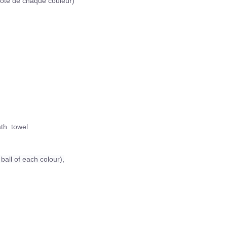
pelote de chaque
couleur)
bath towel
ball of each colour),