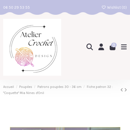
06 50 29 53 55
Wishlist (
0
)
0
Accueil
Poupées
Patrons poupées 30 - 36 cm
Fiche patron 32 :
"Coquette" Mia Nines d'Onil