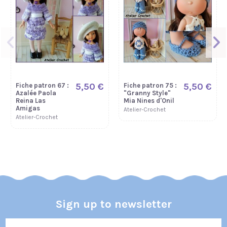
5,50 €
5,50 €
5,50 €
Fiche patron 299
Fiche patron 314
Fiche patron 255
: Danaé Ruby Red
: Manon Siblies
: Zinnie Ruby Red
Siblies
Fashion Friends
Atelier-Crochet
Atelier-Crochet
Atelier-Crochet
5,50 €
5,50 €
Fiche patron 67 :
Fiche patron 75 :
Azalée Paola
"Granny Style"
Reina Las
Mia Nines d'Onil
Amigas
Atelier-Crochet
Atelier-Crochet
Sign up to newsletter