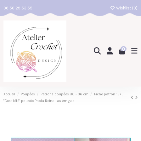
06 50 29 53 55
Wishlist (
0
)
0
Accueil
Poupées
Patrons poupées 30 - 36 cm
Fiche patron 167 :
"C'est l'été" poupée Paola Reina Las Amigas