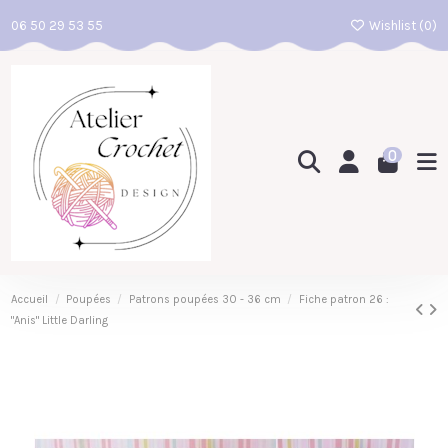
06 50 29 53 55
Wishlist (
0
)
0
Accueil
Poupées
Patrons poupées 30 - 36 cm
Fiche patron 26 :
"Anis" Little Darling