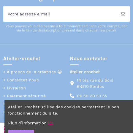
Vous pouvez vous désinscrire à tout moment soit dans votre compte, soit
via le lien de désinscription présent dans chaque newsletter.
5,50 €
5,50 €
5,50 €
Fiche patron 245
Fiche patron 276
Fiche patron 155
: Hocus Pocus
: Morgane Paola
: Cyrielle Fashion
Mia Nines d'Onil
Reina Las
Friends
Amigas
Atelier-Crochet
Atelier-Crochet
Atelier-Crochet
Atelier-crochet
Nous contacter
À propos de la créatrice 😀
Atelier crochet
Contactez-nous
14 bis rue du bois
64510 Bordes
Livraison
Paiement sécurisé
06 50 29 53 55
Mentions légales
Atelier-Crochet utilise des cookies permettant le bon
Plan du site
atelier-crochet@laposte.net
fonctionnement du site.
Plus d'information
ICI