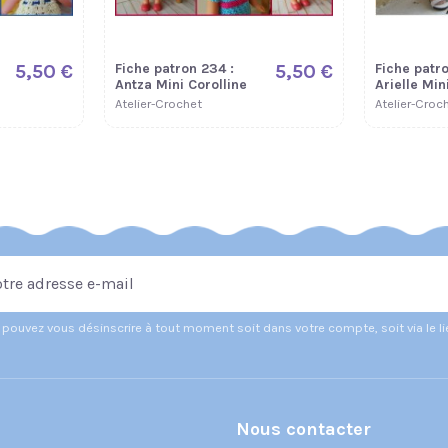
5,50 €
Fiche patron 234 :
5,50 €
Fiche patro
Antza Mini Corolline
Arielle Min
Atelier-Crochet
Atelier-Croc
pouvez vous désinscrire à tout moment soit dans votre compte, soit via le l
Nous contacter