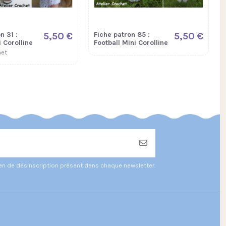
n 31 :
5,50 €
Fiche patron 85 :
5,50 €
i Corolline
Football Mini Corolline
het
ien de désinscription présent dans chaque newsletter.