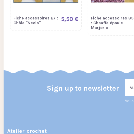
Fiche accessoires 27 :
5,50 €
Fiche accessoires 35
Châle "Neela"
: Chauffe épaule
Marjorie
Sign up to newsletter
Vous 
Atelier-crochet