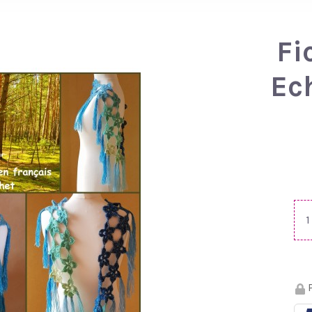
Fi
Ec
P