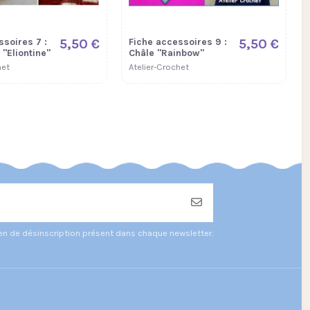
ssoires 7 :
5,50 €
Fiche accessoires 9 :
5,50 €
"Eliontine"
Châle "Rainbow"
het
Atelier-Crochet
ien de désinscription présent dans chaque newsletter.