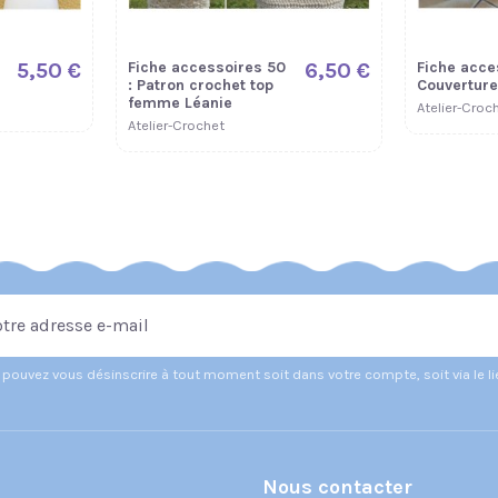
5,50 €
Fiche accessoires 50
6,50 €
Fiche acce
: Patron crochet top
Couverture 
femme Léanie
Atelier-Croc
Atelier-Crochet
pouvez vous désinscrire à tout moment soit dans votre compte, soit via le l
Nous contacter