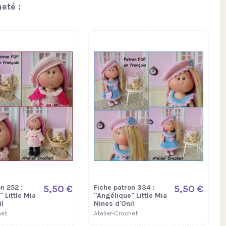
eté :
n 252 :
5,50 €
Fiche patron 334 :
5,50 €
 Little Mia
"Angélique" Little Mia
l
Nines d'Onil
het
Atelier-Crochet