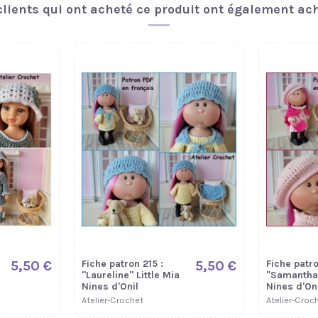
clients qui ont acheté ce produit ont également ach
r
5,50 €
Fiche patron 215 :
5,50 €
Fiche patro
"Laureline" Little Mia
"Samantha"
Nines d'Onil
Nines d'Oni
Atelier-Crochet
Atelier-Croc