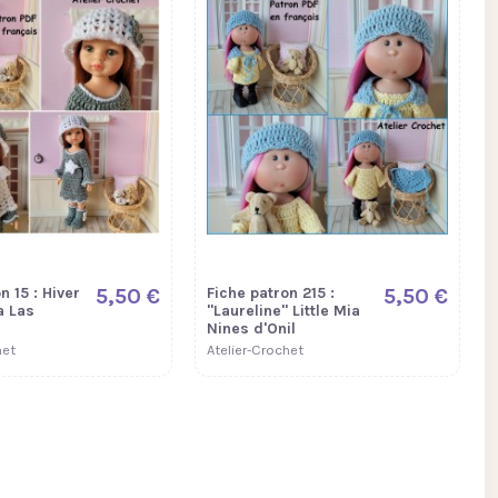
n 15 : Hiver
5,50 €
Fiche patron 215 :
5,50 €
a Las
"Laureline" Little Mia
Nines d'Onil
het
Atelier-Crochet