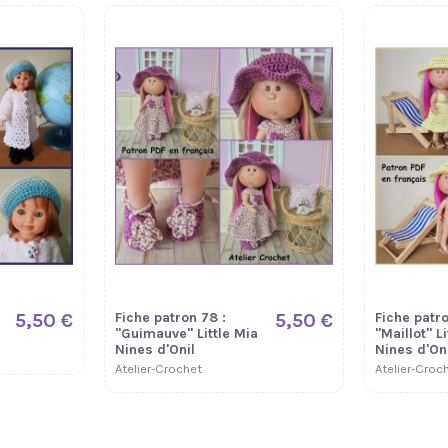
5,50 €
Fiche patron 78 :
5,50 €
Fiche patro
"Guimauve" Little Mia
"Maillot" Li
Nines d'Onil
Nines d'Oni
Atelier-Crochet
Atelier-Croc