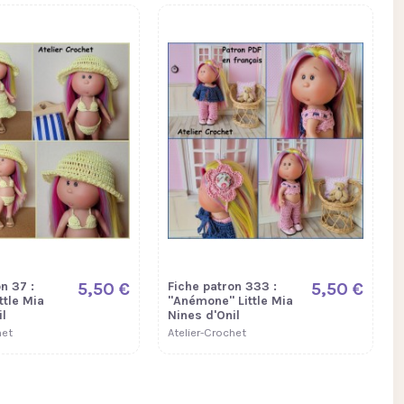
n 37 :
5,50 €
Fiche patron 333 :
5,50 €
ttle Mia
"Anémone" Little Mia
l
Nines d'Onil
het
Atelier-Crochet