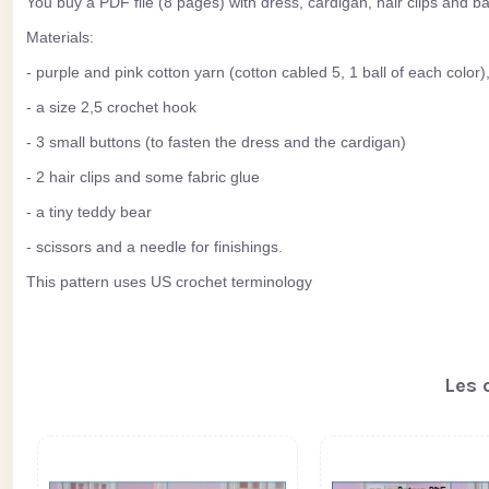
You buy a PDF file (8 pages) with dress, cardigan, hair clips and b
Materials:
- purple and pink cotton yarn (cotton cabled 5, 1 ball of each color)
- a size 2,5 crochet hook
- 3 small buttons (to fasten the dress and the cardigan)
- 2 hair clips and some fabric glue
- a tiny teddy bear
- scissors and a needle for finishings.
This pattern uses US crochet terminology
Les 