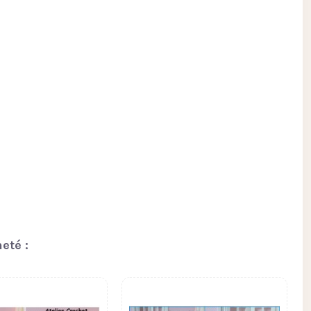
eté :