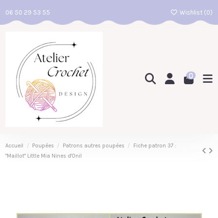
06 50 29 53 55
Wishlist (
0
)
0
Accueil
Poupées
Patrons autres poupées
Fiche patron 37 :
"Maillot" Little Mia Nines d'Onil