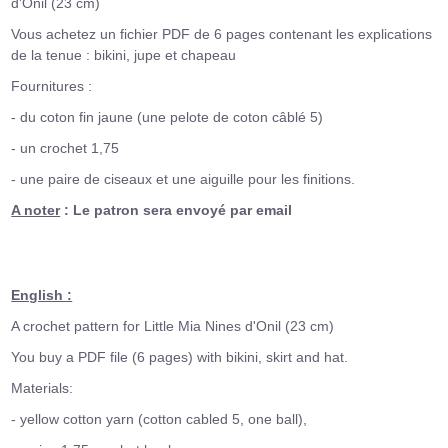
d'Onil (23 cm)
Vous achetez un fichier PDF de 6 pages contenant les explications
de la tenue : bikini, jupe et chapeau
Fournitures :
- du coton fin jaune (une pelote de coton câblé 5)
- un crochet 1,75
- une paire de ciseaux et une aiguille pour les finitions.
A noter
: Le patron sera envoyé par email
English :
A crochet pattern for Little Mia Nines d'Onil (23 cm)
You buy a PDF file (6 pages) with bikini, skirt and hat.
Materials:
- yellow cotton yarn (cotton cabled 5, one ball),