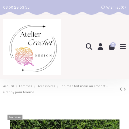
06 50 29 53 55
Wishlist (
0
)
0
Accueil
Femmes
Accessoires
Top rose fait main au crochet –
Granny pour femme
Nouveau